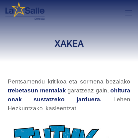
XAKEA
Pentsamendu kritikoa eta sormena bezalako
trebetasun mentalak
garatzeaz gain,
ohitura
onak sustatzeko jarduera.
Lehen
Hezkuntzako ikasleentzat.