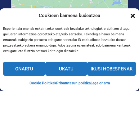
Cookieen baimena kudeatzea
Click to accept marketing cookies and enable
this content
Esperientzia onenak eskaintzeko, cookieak bezalako teknologiak erabiltzen ditugu
gailuaren informazioa gordetzeko eta/edo sartzeko. Teknologia hauei baimena
emateak, nabigazio-portaera edo gune honetako ID esklusiboak bezalako datuak
prozesatzeko aukera emango digu. Adostasuna ez emateak edo baimena kentzeak
ezaugarri eta funtzio batzuei kalte egin diezaieke.
Mad. Jauregiberri Ibilbidea 2, 20014 Donostia,
ONARTU
UKATU
IKUSI HOBESPENAK
Gipuzkoa
Cookie Politikak
Pribatutasun politika
Lege oharra
BARNEKO INFORMAZIO-KANALA
ETIKA KODEA
HEZKUNTZA-AKORDIO GLOBALA
Lege oharra
Pribatutasun
Cookie politika
politika