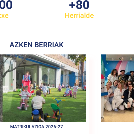
100
+
80
txe
Herrialde
AZKEN BERRIAK
MATRIKULAZIOA 2026-27