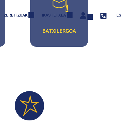
ZERBITZUAK
IKASTETXEA
ES
BATXILERGOA