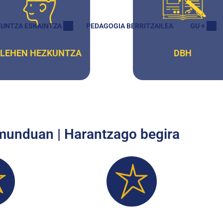
UNTZA ESKAINTZA
PEDAGOGIA BERRITZAILEA
GU +
LEHEN HEZKUNTZA
DBH
 munduan | Harantzago begira