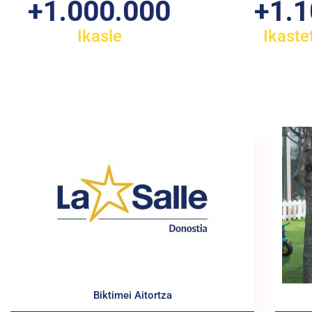
+
1.000.000
+
1.
Ikasle
Ikaste
Biktimei Aitortza