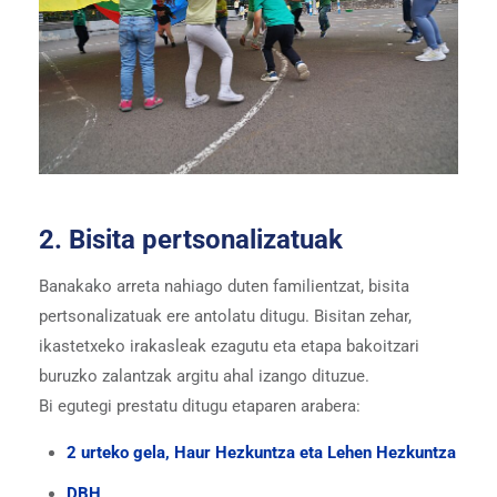
2. Bisita pertsonalizatuak
Banakako arreta nahiago duten familientzat, bisita
pertsonalizatuak ere antolatu ditugu. Bisitan zehar,
ikastetxeko irakasleak ezagutu eta etapa bakoitzari
buruzko zalantzak argitu ahal izango dituzue.
Bi egutegi prestatu ditugu etaparen arabera:
2 urteko gela, Haur Hezkuntza eta Lehen Hezkuntza
DBH