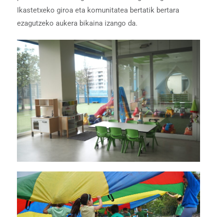
Ikastetxeko giroa eta komunitatea bertatik bertara
ezagutzeko aukera bikaina izango da.