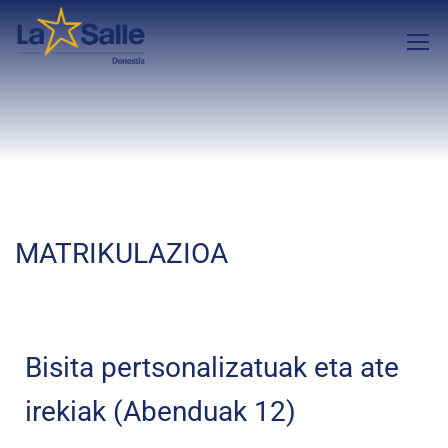
MATRIKULAZIOA
Bisita pertsonalizatuak eta ate
irekiak (Abenduak 12)