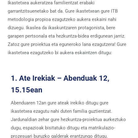
Ikastetxea aukeratzea familientzat erabaki
garrantzitsuenetako bat da. Gure ikastetxean gure ITB
metodologia propioa ezagutzeko aukera eskaini nahi
dizuegu. Ikaslea da ikaskuntzaren protagonista, bere
garapen pertsonala eta hezkuntza-bidea erdigunean jarriz.
Zatoz gure proiektua eta eguneroko lana ezagutzera!
Gure
ikastetxea ezagutzeko bi aukera eskaintzen ditugu:
1. Ate Irekiak – Abenduak 12,
15.15ean
Abenduaren 12an gure ateak irekiko ditugu gure
ikastetxea ezagutu nahi duten familia guztientzat.
Jardunaldian zehar gure hezkuntza-proiektua aurkeztuko
dugu, espazioak bisitatuko ditugu eta matrikulazio-
prozesuari buruzko galderak erantzungo ditugu.