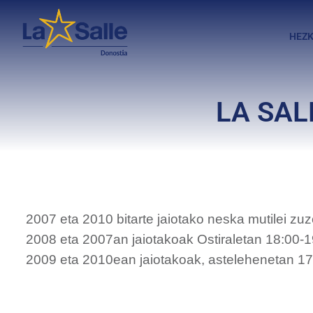
HEZK
LA SAL
2007 eta 2010 bitarte jaiotako neska mutilei zu
2008 eta 2007an jaiotakoak Ostiraletan 18:00-19
2009 eta 2010ean jaiotakoak, astelehenetan 17: