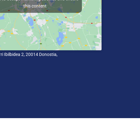
this content
i Ibilbidea 2, 20014 Donostia,
a
Cookie politika