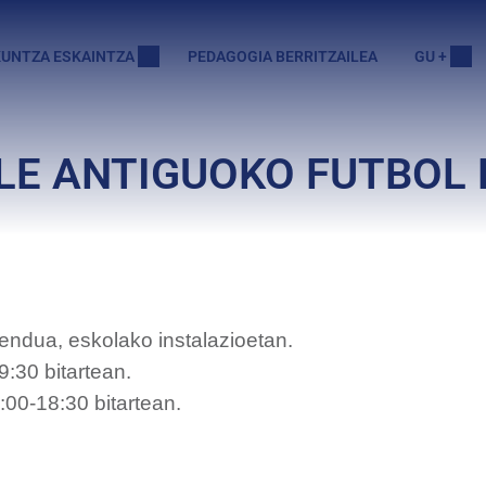
UNTZA ESKAINTZA
PEDAGOGIA BERRITZAILEA
GU +
LE ANTIGUOKO FUTBOL
zendua, eskolako instalazioetan.
:30 bitartean.
00-18:30 bitartean.