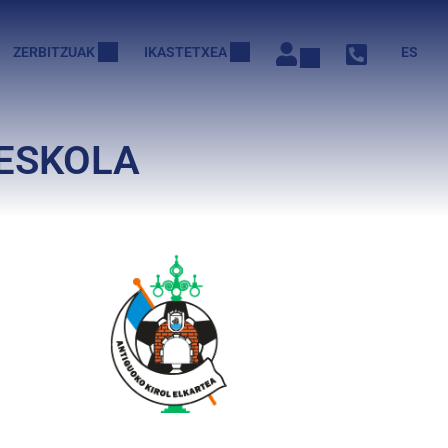
ZERBITZUAK
IKASTETXEA
ES
 ESKOLA