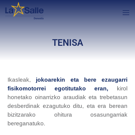
TENISA
Ikasleak,
jokoarekin eta bere ezaugarri
fisikomotorrei egotitutako eran,
kirol
honetako oinarrizko araudiak eta trebetasun
desberdinak ezagutuko ditu, eta era berean
bizitzarako ohitura osasungarriak
bereganatuko.