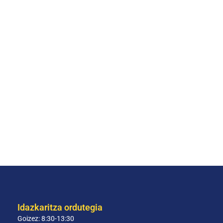
Idazkaritza ordutegia
Goizez: 8:30-13:30