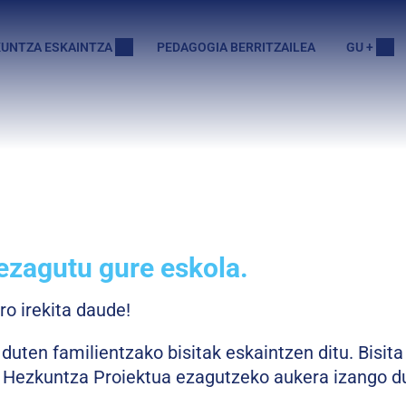
UNTZA ESKAINTZA
PEDAGOGIA BERRITZAILEA
GU +
ezagutu gure eskola.
o irekita daude!
duten familientzako bisitak eskaintzen ditu. Bisit
ta Hezkuntza Proiektua ezagutzeko aukera izango d