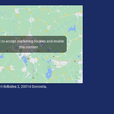
k to accept marketing cookies and enable
this content
i Ibilbidea 2, 20014 Donostia,