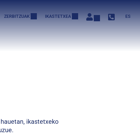
ZERBITZUAK
IKASTETXEA
ES
a hauetan, ikastetxeko
uzue.