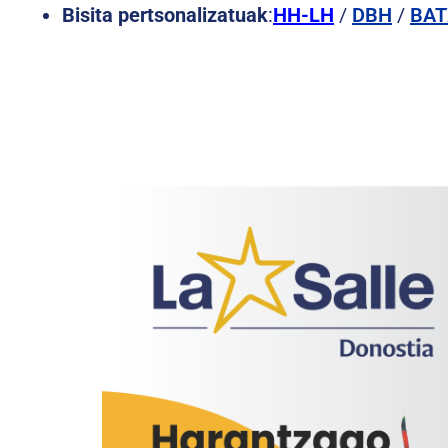
Bisita pertsonalizatuak
:
HH-LH
/
DBH
/
BAT