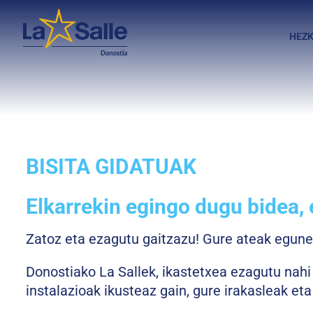
HEZK
BISITA GIDATUAK
Elkarrekin egingo dugu bidea, 
Zatoz eta ezagutu gaitzazu! Gure ateak eguner
Donostiako La Sallek, ikastetxea ezagutu nahi 
instalazioak ikusteaz gain, gure irakasleak e