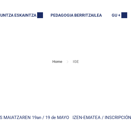
UNTZA ESKAINTZA
PEDAGOGIA BERRITZAILEA
GU +
IGE
Home
IGE
AIATZAREN 19an / 19 de MAYO IZEN-EMATEA / INSCRIPCIÓN Hem