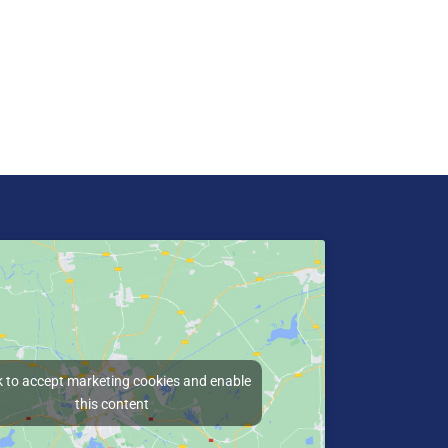
k to accept marketing cookies and enable
this content