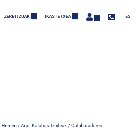
ZERBITZUAK
IKASTETXEA
ES
en / Aquí Kolaboratzaileak / Colaboradores