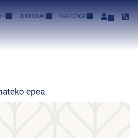
 +
ZERBITZUAK
IKASTETXEA
mateko epea.