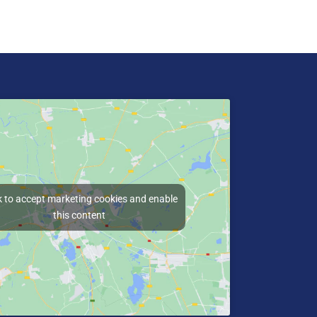
k to accept marketing cookies and enable
this content