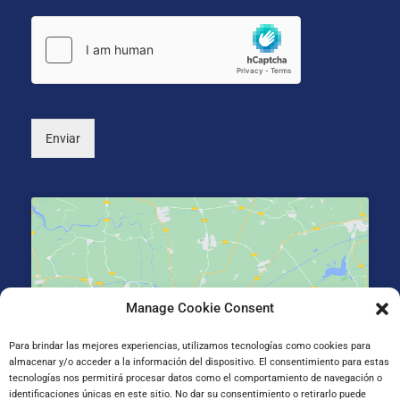
o
ó
i
s
n
o
*
i
n
c
a
o
l
*
)
Enviar
Manage Cookie Consent
Haz clic para aceptar cookies de marketing y
permitir este contenido
Para brindar las mejores experiencias, utilizamos tecnologías como cookies para
almacenar y/o acceder a la información del dispositivo. El consentimiento para estas
tecnologías nos permitirá procesar datos como el comportamiento de navegación o
identificaciones únicas en este sitio. No dar su consentimiento o retirarlo puede