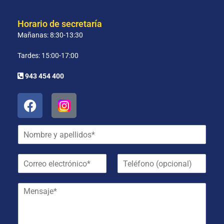
Horario de secretaría
Mañanas: 8:30-13:30
Tardes: 15:00-17:00
943 454 400
N
o
m
C
T
b
o
e
r
r
l
e
M
r
é
y
e
e
f
a
n
o
o
p
s
e
n
e