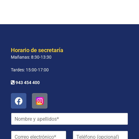
Horario de secretaría
Mañanas: 8:30-13:30
Tardes: 15:00-17:00
943 454 400
N
o
m
C
T
b