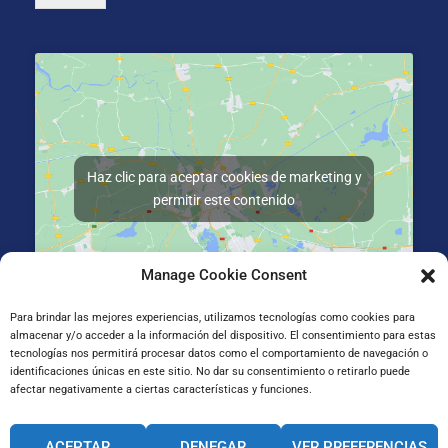
Haz clic para aceptar cookies de marketing y
permitir este contenido
Manage Cookie Consent
Para brindar las mejores experiencias, utilizamos tecnologías como cookies para
almacenar y/o acceder a la información del dispositivo. El consentimiento para estas
Mad. Jauregiberri Ibilbidea 2, 20014 San Sebastián,
tecnologías nos permitirá procesar datos como el comportamiento de navegación o
Guipúzcoa
identificaciones únicas en este sitio. No dar su consentimiento o retirarlo puede
afectar negativamente a ciertas características y funciones.
CANAL INTERNO DE INFORMACIÓN
ACEPTAR
DENEGAR
VER PREFERENCIAS