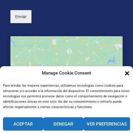
*
)
Enviar
Manage Cookie Consent
Haz clic para aceptar cookies de marketing y
permitir este contenido
Para brindar las mejores experiencias, utilizamos tecnologías como cookies para
almacenar y/o acceder a la información del dispositivo. El consentimiento para estas
tecnologías nos permitirá procesar datos como el comportamiento de navegación o
identificaciones únicas en este sitio. No dar su consentimiento o retirarlo puede
afectar negativamente a ciertas características y funciones.
Mad. Jauregiberri Ibilbidea 2, 20014 San Sebastián,
ACEPTAR
DENEGAR
VER PREFERENCIAS
Guipúzcoa