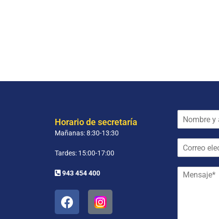
N
Horario de secretaría
o
Mañanas: 8:30-13:30
m
C
b
o
r
Tardes: 15:00-17:00
r
e
M
r
y
943 454 400
e
e
a
n
o
p
s
e
e
a
l
l