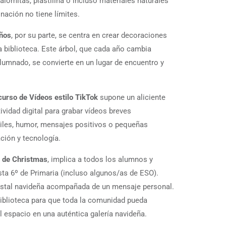
lomitas, plastilina o incluso materiales naturales
nación no tiene límites.
ños
, por su parte, se centra en crear decoraciones
la biblioteca. Este árbol, que cada año cambia
alumnado, se convierte en un lugar de encuentro y
urso de Vídeos estilo TikTok
supone un aliciente
atividad digital para grabar vídeos breves
ailes, humor, mensajes positivos o pequeñas
ción y tecnología.
 de Christmas
, implica a todos los alumnos y
sta 6º de Primaria (incluso algunos/as de ESO).
ostal navideña acompañada de un mensaje personal.
biblioteca para que toda la comunidad pueda
el espacio en una auténtica galería navideña.