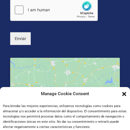
n
o
*
i
n
c
a
o
l
*
)
Enviar
Manage Cookie Consent
Haz clic para aceptar cookies de marketing y
permitir este contenido
Para brindar las mejores experiencias, utilizamos tecnologías como cookies para
almacenar y/o acceder a la información del dispositivo. El consentimiento para estas
tecnologías nos permitirá procesar datos como el comportamiento de navegación o
identificaciones únicas en este sitio. No dar su consentimiento o retirarlo puede
afectar negativamente a ciertas características y funciones.